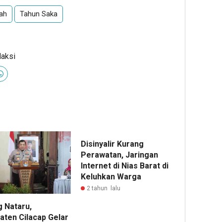
ah
Tahun Saka
daksi
Disinyalir Kurang
Perawatan, Jaringan
Internet di Nias Barat di
Keluhkan Warga
2 tahun lalu
g Nataru,
aten Cilacap Gelar