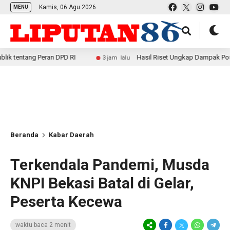
Kamis, 06 Agu 2026
MENU
g Peran DPD RI
Hasil Riset Ungkap Dampak Positif MBG b
3 jam lalu
Beranda
Kabar Daerah
Terkendala Pandemi, Musda
KNPI Bekasi Batal di Gelar,
Peserta Kecewa
waktu baca 2 menit