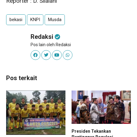
Reporter : D. Silalahi
bekasi
KNPI
Musda
Redaksi
Pos lain oleh Redaksi
Pos terkait
Presiden Tekankan
Pentingnya Regulasi