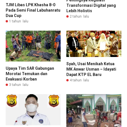
TJM Libas LPK Khasha 8-0
Transformasi Digital yang
Pada Semi Final Labuhanratu
Lebih Holistis
Dua Cup
2 tahun lalu
1 tahun lalu
Syah, Usai Menikah Ketua
Upaya Tim SAR Gabungan
MK Anwar Usman – Idayati
Morotai Temukan dan
Dapat KTP EL Baru
Evakuasi Korban
4 tahun lalu
3 tahun lalu