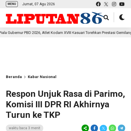
Jumat, 07 Agu 2026
MENU
PBD 2026, Atlet Kodam XVIII Kasuari Torehkan Prestasi Gemilang
5 jam 
Beranda
Kabar Nasional
Respon Unjuk Rasa di Parimo,
Komisi III DPR RI Akhirnya
Turun ke TKP
waktu baca 3 menit