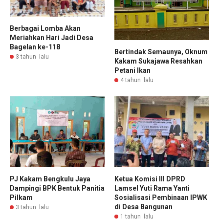
Berbagai Lomba Akan
Meriahkan Hari Jadi Desa
Bagelan ke-118
Bertindak Semaunya, Oknum
3 tahun lalu
Kakam Sukajawa Resahkan
Petani Ikan
4 tahun lalu
PJ Kakam Bengkulu Jaya
Ketua Komisi III DPRD
Dampingi BPK Bentuk Panitia
Lamsel Yuti Rama Yanti
Pilkam
Sosialisasi Pembinaan IPWK
di Desa Bangunan
3 tahun lalu
1 tahun lalu